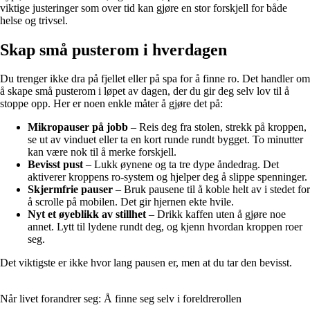
viktige justeringer som over tid kan gjøre en stor forskjell for både
helse og trivsel.
Skap små pusterom i hverdagen
Du trenger ikke dra på fjellet eller på spa for å finne ro. Det handler om
å skape små pusterom i løpet av dagen, der du gir deg selv lov til å
stoppe opp. Her er noen enkle måter å gjøre det på:
Mikropauser på jobb
– Reis deg fra stolen, strekk på kroppen,
se ut av vinduet eller ta en kort runde rundt bygget. To minutter
kan være nok til å merke forskjell.
Bevisst pust
– Lukk øynene og ta tre dype åndedrag. Det
aktiverer kroppens ro-system og hjelper deg å slippe spenninger.
Skjermfrie pauser
– Bruk pausene til å koble helt av i stedet for
å scrolle på mobilen. Det gir hjernen ekte hvile.
Nyt et øyeblikk av stillhet
– Drikk kaffen uten å gjøre noe
annet. Lytt til lydene rundt deg, og kjenn hvordan kroppen roer
seg.
Det viktigste er ikke hvor lang pausen er, men at du tar den bevisst.
Når livet forandrer seg: Å finne seg selv i foreldrerollen