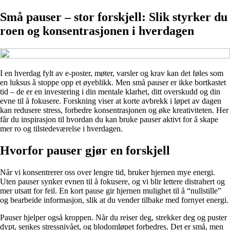
Små pauser – stor forskjell: Slik styrker du
roen og konsentrasjonen i hverdagen
I en hverdag fylt av e-poster, møter, varsler og krav kan det føles som
en luksus å stoppe opp et øyeblikk. Men små pauser er ikke bortkastet
tid – de er en investering i din mentale klarhet, ditt overskudd og din
evne til å fokusere. Forskning viser at korte avbrekk i løpet av dagen
kan redusere stress, forbedre konsentrasjonen og øke kreativiteten. Her
får du inspirasjon til hvordan du kan bruke pauser aktivt for å skape
mer ro og tilstedeværelse i hverdagen.
Hvorfor pauser gjør en forskjell
Når vi konsentrerer oss over lengre tid, bruker hjernen mye energi.
Uten pauser synker evnen til å fokusere, og vi blir lettere distrahert og
mer utsatt for feil. En kort pause gir hjernen mulighet til å “nullstille”
og bearbeide informasjon, slik at du vender tilbake med fornyet energi.
Pauser hjelper også kroppen. Når du reiser deg, strekker deg og puster
dypt, senkes stressnivået, og blodomløpet forbedres. Det er små, men