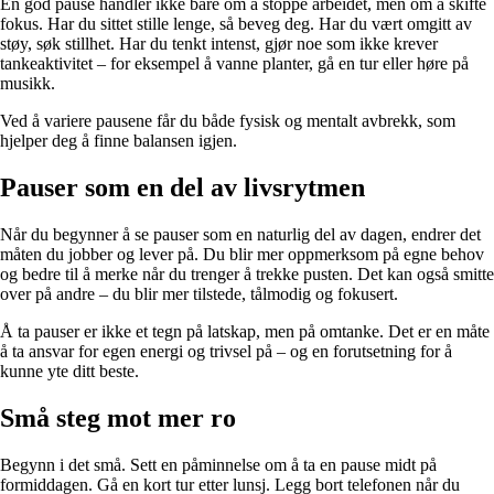
En god pause handler ikke bare om å stoppe arbeidet, men om å skifte
fokus. Har du sittet stille lenge, så beveg deg. Har du vært omgitt av
støy, søk stillhet. Har du tenkt intenst, gjør noe som ikke krever
tankeaktivitet – for eksempel å vanne planter, gå en tur eller høre på
musikk.
Ved å variere pausene får du både fysisk og mentalt avbrekk, som
hjelper deg å finne balansen igjen.
Pauser som en del av livsrytmen
Når du begynner å se pauser som en naturlig del av dagen, endrer det
måten du jobber og lever på. Du blir mer oppmerksom på egne behov
og bedre til å merke når du trenger å trekke pusten. Det kan også smitte
over på andre – du blir mer tilstede, tålmodig og fokusert.
Å ta pauser er ikke et tegn på latskap, men på omtanke. Det er en måte
å ta ansvar for egen energi og trivsel på – og en forutsetning for å
kunne yte ditt beste.
Små steg mot mer ro
Begynn i det små. Sett en påminnelse om å ta en pause midt på
formiddagen. Gå en kort tur etter lunsj. Legg bort telefonen når du