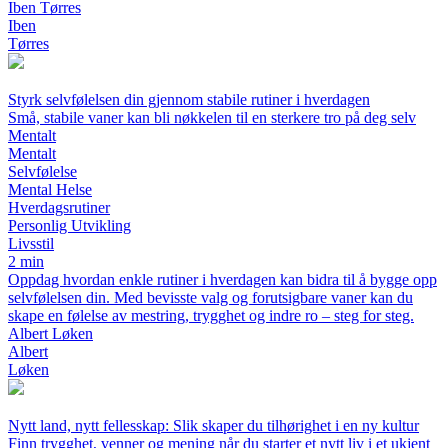
Iben Tørres
Iben
Tørres
Styrk selvfølelsen din gjennom stabile rutiner i hverdagen
Små, stabile vaner kan bli nøkkelen til en sterkere tro på deg selv
Mentalt
Mentalt
Selvfølelse
Mental Helse
Hverdagsrutiner
Personlig Utvikling
Livsstil
2 min
Oppdag hvordan enkle rutiner i hverdagen kan bidra til å bygge opp
selvfølelsen din. Med bevisste valg og forutsigbare vaner kan du
skape en følelse av mestring, trygghet og indre ro – steg for steg.
Albert Løken
Albert
Løken
Nytt land, nytt fellesskap: Slik skaper du tilhørighet i en ny kultur
Finn trygghet, venner og mening når du starter et nytt liv i et ukjent