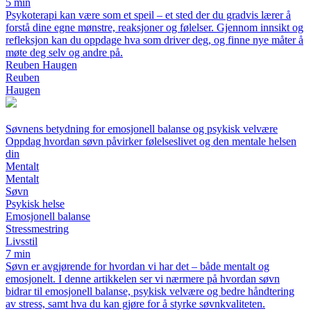
5 min
Psykoterapi kan være som et speil – et sted der du gradvis lærer å
forstå dine egne mønstre, reaksjoner og følelser. Gjennom innsikt og
refleksjon kan du oppdage hva som driver deg, og finne nye måter å
møte deg selv og andre på.
Reuben Haugen
Reuben
Haugen
Søvnens betydning for emosjonell balanse og psykisk velvære
Oppdag hvordan søvn påvirker følelseslivet og den mentale helsen
din
Mentalt
Mentalt
Søvn
Psykisk helse
Emosjonell balanse
Stressmestring
Livsstil
7 min
Søvn er avgjørende for hvordan vi har det – både mentalt og
emosjonelt. I denne artikkelen ser vi nærmere på hvordan søvn
bidrar til emosjonell balanse, psykisk velvære og bedre håndtering
av stress, samt hva du kan gjøre for å styrke søvnkvaliteten.