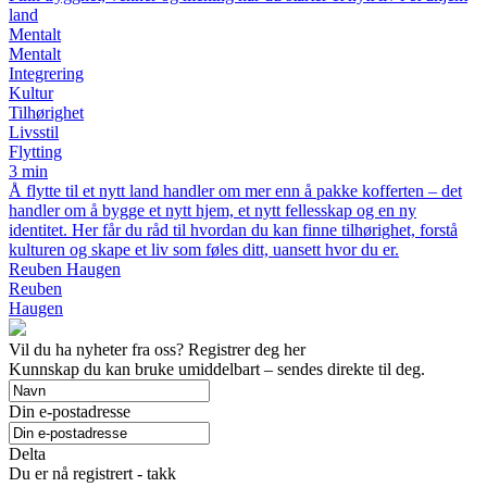
land
Mentalt
Mentalt
Integrering
Kultur
Tilhørighet
Livsstil
Flytting
3 min
Å flytte til et nytt land handler om mer enn å pakke kofferten – det
handler om å bygge et nytt hjem, et nytt fellesskap og en ny
identitet. Her får du råd til hvordan du kan finne tilhørighet, forstå
kulturen og skape et liv som føles ditt, uansett hvor du er.
Reuben Haugen
Reuben
Haugen
Vil du ha nyheter fra oss? Registrer deg her
Kunnskap du kan bruke umiddelbart – sendes direkte til deg.
Din e-postadresse
Delta
Du er nå registrert - takk