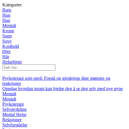
Kategorier
Barn
Hun
Han
Mentalt
Kropp
Sunn
Sove
Kosthold
Ører
Hår
Helsehjem
Psykoterapi som speil: Forstå og gjenkjenn dine mønstre og
reaksjoner
Oppdag hvordan terapi kan hjelpe deg å se deg selv med nye øyne
Mentalt
Mentalt
Psykoterapi
Selvutvikling
Mental Helse
Relasjoner
Selvforståelse