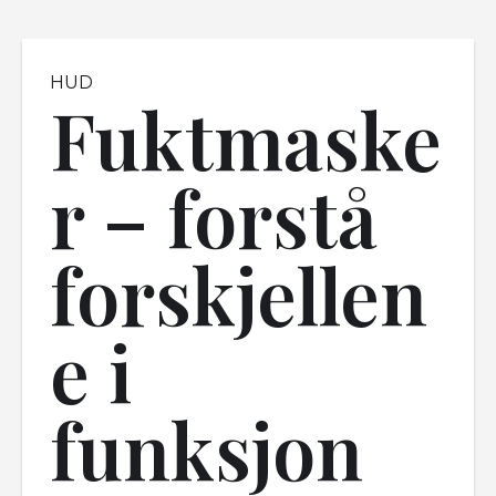
HUD
Fuktmaske
r – forstå
forskjellen
e i
funksjon