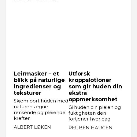
Leirmasker – et
Utforsk
blikk på naturlige
kroppslotioner
ingredienser og
som gir huden din
teksturer
ekstra
oppmerksomhet
Skjem bort huden med
naturens egne
Gi huden din pleien og
rensende og pleiende
fuktigheten den
krefter
fortjener hver dag
ALBERT LØKEN
REUBEN HAUGEN