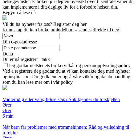
helsegevinster. E-boken gir deg en oversikt over ti sentrale vaner du
kan implementere i ditt daglige liv for å forbedre helsen din.
Begynn å lese nå
Vil du ha nyheter fra oss? Registrer deg her
Kunnskap du kan bruke umiddelbart – sendes direkte til deg.
Din e-postadresse
Delta
Du er nå registrert - takk
Jeg godtar nettstedets brukervilkår og personopplysningspolicy.
Ved å registrere deg godtar du at vi kan kontakte deg med nyheter
og inspirasjon. Du godkjenner også våre vilkår og databehandling,
som du kan lese mer om i vår policy.
Midlertidig eller varig hørselstap? Slik kjenner du forskjellen
Ører
Ører
6 min
Når barn får problemer med trommehinnen: Råd og veiledning til
foreldre