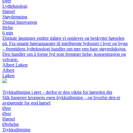
Ører
Lydteknologi
Hørsel
Støydemping
Digital Innovasjon
Helse
6 min
Digitale løsninger endrer måten vi opplever og beskytter hørselen
på. Fra smarte høreapparater til intelligente lydsoner i byer og bygg
– fremtidens lydteknologi handler om mer enn bare støyreduksjon.
Den handler om å forme lyd som fremmer helse, konsentrasjon og
velvære.
Albert Løken
Albert
Løken
Trykkutligning i øret – derfor er den viktig for hørselen din
Slik fungerer kroppens egen trykkutligning – og hvorfor den er
avgjørende for god hørsel
Ører
Ører
Hørsel
Ørehelse
Trykkutligning