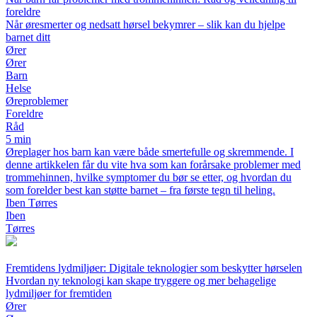
foreldre
Når øresmerter og nedsatt hørsel bekymrer – slik kan du hjelpe
barnet ditt
Ører
Ører
Barn
Helse
Øreproblemer
Foreldre
Råd
5 min
Øreplager hos barn kan være både smertefulle og skremmende. I
denne artikkelen får du vite hva som kan forårsake problemer med
trommehinnen, hvilke symptomer du bør se etter, og hvordan du
som forelder best kan støtte barnet – fra første tegn til heling.
Iben Tørres
Iben
Tørres
Fremtidens lydmiljøer: Digitale teknologier som beskytter hørselen
Hvordan ny teknologi kan skape tryggere og mer behagelige
lydmiljøer for fremtiden
Ører