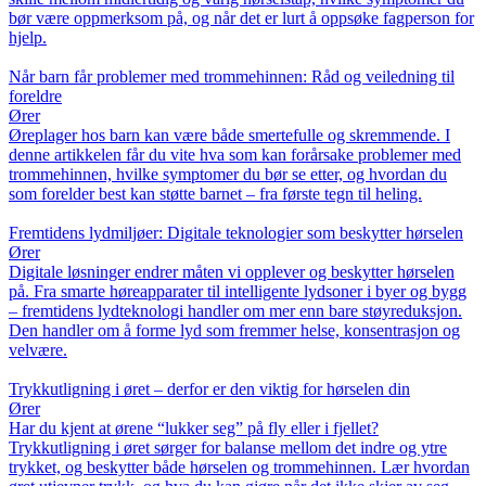
bør være oppmerksom på, og når det er lurt å oppsøke fagperson for
hjelp.
Når barn får problemer med trommehinnen: Råd og veiledning til
foreldre
Ører
Øreplager hos barn kan være både smertefulle og skremmende. I
denne artikkelen får du vite hva som kan forårsake problemer med
trommehinnen, hvilke symptomer du bør se etter, og hvordan du
som forelder best kan støtte barnet – fra første tegn til heling.
Fremtidens lydmiljøer: Digitale teknologier som beskytter hørselen
Ører
Digitale løsninger endrer måten vi opplever og beskytter hørselen
på. Fra smarte høreapparater til intelligente lydsoner i byer og bygg
– fremtidens lydteknologi handler om mer enn bare støyreduksjon.
Den handler om å forme lyd som fremmer helse, konsentrasjon og
velvære.
Trykkutligning i øret – derfor er den viktig for hørselen din
Ører
Har du kjent at ørene “lukker seg” på fly eller i fjellet?
Trykkutligning i øret sørger for balanse mellom det indre og ytre
trykket, og beskytter både hørselen og trommehinnen. Lær hvordan