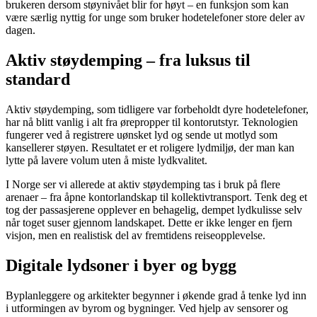
brukeren dersom støynivået blir for høyt – en funksjon som kan
være særlig nyttig for unge som bruker hodetelefoner store deler av
dagen.
Aktiv støydemping – fra luksus til
standard
Aktiv støydemping, som tidligere var forbeholdt dyre hodetelefoner,
har nå blitt vanlig i alt fra ørepropper til kontorutstyr. Teknologien
fungerer ved å registrere uønsket lyd og sende ut motlyd som
kansellerer støyen. Resultatet er et roligere lydmiljø, der man kan
lytte på lavere volum uten å miste lydkvalitet.
I Norge ser vi allerede at aktiv støydemping tas i bruk på flere
arenaer – fra åpne kontorlandskap til kollektivtransport. Tenk deg et
tog der passasjerene opplever en behagelig, dempet lydkulisse selv
når toget suser gjennom landskapet. Dette er ikke lenger en fjern
visjon, men en realistisk del av fremtidens reiseopplevelse.
Digitale lydsoner i byer og bygg
Byplanleggere og arkitekter begynner i økende grad å tenke lyd inn
i utformingen av byrom og bygninger. Ved hjelp av sensorer og