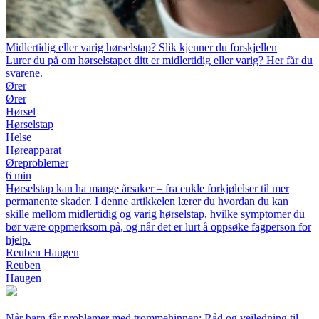
Midlertidig eller varig hørselstap? Slik kjenner du forskjellen
Lurer du på om hørselstapet ditt er midlertidig eller varig? Her får du
svarene.
Ører
Ører
Hørsel
Hørselstap
Helse
Høreapparat
Øreproblemer
6 min
Hørselstap kan ha mange årsaker – fra enkle forkjølelser til mer
permanente skader. I denne artikkelen lærer du hvordan du kan
skille mellom midlertidig og varig hørselstap, hvilke symptomer du
bør være oppmerksom på, og når det er lurt å oppsøke fagperson for
hjelp.
Reuben Haugen
Reuben
Haugen
Når barn får problemer med trommehinnen: Råd og veiledning til