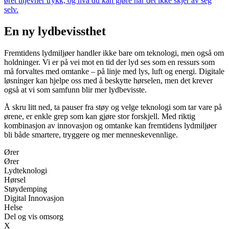
øret utjevner trykk, og hva du kan gjøre når det ikke skjer av seg
selv.
En ny lydbevissthet
Fremtidens lydmiljøer handler ikke bare om teknologi, men også om
holdninger. Vi er på vei mot en tid der lyd ses som en ressurs som
må forvaltes med omtanke – på linje med lys, luft og energi. Digitale
løsninger kan hjelpe oss med å beskytte hørselen, men det krever
også at vi som samfunn blir mer lydbevisste.
Å skru litt ned, ta pauser fra støy og velge teknologi som tar vare på
ørene, er enkle grep som kan gjøre stor forskjell. Med riktig
kombinasjon av innovasjon og omtanke kan fremtidens lydmiljøer
bli både smartere, tryggere og mer menneskevennlige.
Ører
Ører
Lydteknologi
Hørsel
Støydemping
Digital Innovasjon
Helse
Del og vis omsorg
X