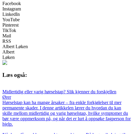
Facebook
Instagram
LinkedIn
YouTube
Pinterest
TikTok
Mail
RSS
Albert Løken
Albert
Løken
Læs også:
Midlertidig eller varig hørselstap? Slik kjenner du forskjellen
Ører
Hørselstap kan ha mange årsaker – fra enkle forkjølelser til mer
permanente skader. I denne artikkelen lærer du hvordan du kan
skille mellom midlertidig og varig hørselstap, hvilke symptomer du
bør være oppmerksom på, og når det er lurt å oppsøke fagperson for
hjelp.