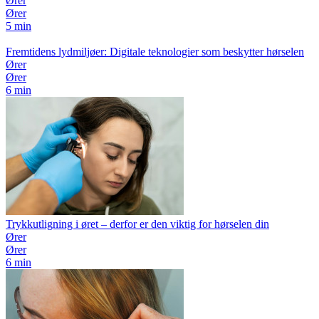
Ører
Ører
5 min
Fremtidens lydmiljøer: Digitale teknologier som beskytter hørselen
Ører
Ører
6 min
Trykkutligning i øret – derfor er den viktig for hørselen din
Ører
Ører
6 min