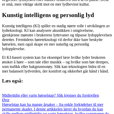
er små, men viktige skritt mot en mer lydbevisst kultur.
Kunstig intelligens og personlig lyd
Kunstig intelligens (KI) spiller en stadig større rolle i utviklingen av
lydteknologi. KI kan analysere akustikken i omgivelsene,
gjenkjenne mønstre i brukerens lyttevaner og tilpasse lydopplevelsen
deretter. Fremtidens høreteknologi vil derfor ikke bare beskytte
hørselen, men også skape en mer naturlig og personlig
lydopplevelse.
Et KI-basert system kan for eksempel lære hvilke lyder brukeren
ønsker å høre – som tale eller musikk – og hvilke som bør dempes,
som trafikk eller bakgrunnsstøy. Slik kan teknologien bidra til en
mer balansert lydverden, der komfort og sikkerhet går hånd i hånd.
Læs også:
Midlertidig eller varig hørselstap? Slik kjenner du forskjellen
Ører
Hørselstap kan ha mange årsaker – fra enkle forkjølelser til mer
permanente skader. I denne artikkelen lærer du hvordan du kan
skille mellom midlertidig og varig hørselstap, hvilke symptomer du