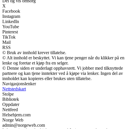
Del og vis omsorg
X
Facebook
Instagram
LinkedIn
YouTube
Pinterest
TikTok
Mail
RSS
© Bruk av innhold krever tillatelse.
© Alt innhold er beskyttet. Vi kan tjene penger når du klikker på en
lenke og foretar et kjøp fra en selger.
© Denne siden er underlagt opphavsrett. Vi jobber med tilknyttede
partnere og kan tjene inntekter ved å kjøpe via lenker. Ingen del av
innholdet kan kopieres eller brukes uten tillatelse.
Navigasjonslenker
Nettstedskart
Stolpe
Bibliotek
Oppdater
Nettfeed
Helsehjem.com
Norge Web
admin@norgeweb.com