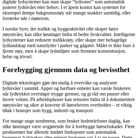
digitale lydsystemer kan man skape “lydsoner” som automatisk
justerer lydnivået etter behov. I et åpent kontor kan systemet for
eksempel dempe bakgrunnsstøy når mange snakker samtidig, eller
forsterke tale i møterom.
I norske byer, der trafikk og byggeaktivitet ofte skaper høye
støynivåer, kan slike løsninger bidra til bedre livskvalitet. Intelligente
lydsystemer kan redusere trafikkstøy, eller skape mer behagelige
lydlandskap med naturlyder i parker og gågater. Målet er ikke bare å
fjerne støy, men å skape lydmiljøer som fremmer konsentrasjon,
helse og trivsel.
Forebygging gjennom data og bevissthet
Digitale teknologier gjør det mulig å overvåke og analysere
lydnivåer i sanntid. Apper og bærbare enheter kan varsle brukeren
når lydtrykket overstiger trygge grenser, og gi råd om pauser eller
lavere volum. På arbeidsplasser kan sensorer bidra til å dokumentere
støynivåer og sikre at kravene til hørselsvern overholdes – et viktig
tiltak i bransjer som bygg, industri og transport.
For mange unge nordmenn, som bruker hodetelefoner daglig, kan
slike løsninger være avgjørende for å forebygge hørselsskader. Flere
produsenter har allerede innført funksjoner som automatisk
begrenser lydstyrken eller minner brukeren om å ta en pause. Dette