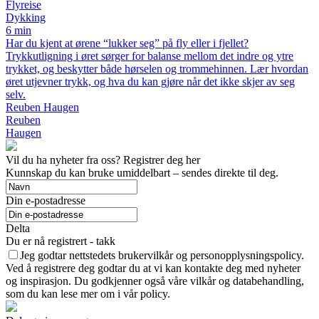
Flyreise
Dykking
6 min
Har du kjent at ørene “lukker seg” på fly eller i fjellet?
Trykkutligning i øret sørger for balanse mellom det indre og ytre
trykket, og beskytter både hørselen og trommehinnen. Lær hvordan
øret utjevner trykk, og hva du kan gjøre når det ikke skjer av seg
selv.
Reuben Haugen
Reuben
Haugen
Vil du ha nyheter fra oss? Registrer deg her
Kunnskap du kan bruke umiddelbart – sendes direkte til deg.
Din e-postadresse
Delta
Du er nå registrert - takk
Jeg godtar nettstedets brukervilkår og personopplysningspolicy.
Ved å registrere deg godtar du at vi kan kontakte deg med nyheter
og inspirasjon. Du godkjenner også våre vilkår og databehandling,
som du kan lese mer om i vår policy.