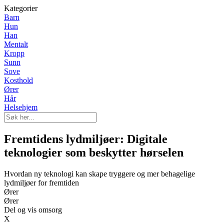
Kategorier
Barn
Hun
Han
Mentalt
Kropp
Sunn
Sove
Kosthold
Ører
Hår
Helsehjem
Fremtidens lydmiljøer: Digitale
teknologier som beskytter hørselen
Hvordan ny teknologi kan skape tryggere og mer behagelige
lydmiljøer for fremtiden
Ører
Ører
Del og vis omsorg
X