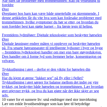
Når barn får problemer med trommehinnen: Råd og veiledning til
foreldre
Ører
Øreplager hos barn kan være både smertefulle og skremmende. I
denne artikkelen får du vite hva som kan forårsake problemer med
trommehinnen, hvilke symptomer du bør se etter, og hvordan du
som forelder best kan støtte barnet – fra første tegn til heling.
Fremtidens lydmiljøer: Digitale teknologier som beskytter hørselen
Ører
Digitale løsninger endrer måten vi opplever og beskytter hørselen
på. Fra smarte høreapparater til intelligente lydsoner i byer og bygg
– fremtidens lydteknologi handler om mer enn bare støyreduksjon.
Den handler om å forme lyd som fremmer helse, konsentrasjon og
velvære.
Trykkutligning i øret – derfor er den viktig for hørselen din
Ører
Har du kjent at ørene “lukker seg” på fly eller i fjellet?
Trykkutligning i øret sørger for balanse mellom det indre og ytre
trykket, og beskytter både hørselen og trommehinnen. Lær hvordan
øret utjevner trykk, og hva du kan gjøre når det ikke skjer av seg
selv.
10 vaner for et sunnere liv: små endringer med stor innvirkning
Lær om enkle livsstilsendringer som kan føre til betydelige