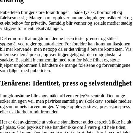
Puberteten bringer store forandringer – både fysisk, hormonelt og
følelsesmessig. Mange barn opplever humørsvingninger, usikkerhet og
et økt behov for privatliv. Samtidig blir venner og sosiale medier stadig
viktigere for identitetsutviklingen.
Det er normalt at ungdom i denne fasen tester grenser og stiller
spørsmål ved regler og autoriteter. For foreldre kan kommunikasjonen
bli mer krevende, men nettopp da er det viktig å bevare kontakten. Vis
interesse uten å presse, og vær tilgjengelig når den unge ønsker å
snakke. Et stabilt hjemmemiljø med rom for både frihet og støtte
hjelper ungdommen å håndtere de mange følelsene og forventningene
som følger med puberteten.
Tenårene: Identitet, press og selvstendighet
I ungdomsårene blir spørsmålet «Hvem er jeg?» sentralt. Den unge
søker sin egen vei, men påvirkes samtidig av skolekrav, sosiale medier
og samfunnets forventninger. Mange opplever stress, prestasjonspress
eller usikkerhet rundt fremtiden.
Her er det avgjørende at voksne signaliserer at det er greit å ikke ha alt
på plass. God psykisk helse handler ikke om å være glad hele tiden,
men om å kunne håndtere motgang og vite at det er lov å be om hjelp.