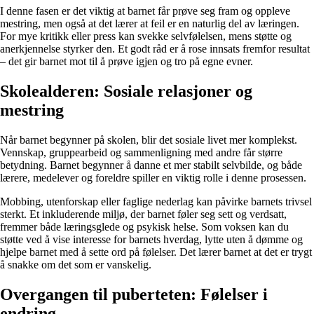
I denne fasen er det viktig at barnet får prøve seg fram og oppleve
mestring, men også at det lærer at feil er en naturlig del av læringen.
For mye kritikk eller press kan svekke selvfølelsen, mens støtte og
anerkjennelse styrker den. Et godt råd er å rose innsats fremfor resultat
– det gir barnet mot til å prøve igjen og tro på egne evner.
Skolealderen: Sosiale relasjoner og
mestring
Når barnet begynner på skolen, blir det sosiale livet mer komplekst.
Vennskap, gruppearbeid og sammenligning med andre får større
betydning. Barnet begynner å danne et mer stabilt selvbilde, og både
lærere, medelever og foreldre spiller en viktig rolle i denne prosessen.
Mobbing, utenforskap eller faglige nederlag kan påvirke barnets trivsel
sterkt. Et inkluderende miljø, der barnet føler seg sett og verdsatt,
fremmer både læringsglede og psykisk helse. Som voksen kan du
støtte ved å vise interesse for barnets hverdag, lytte uten å dømme og
hjelpe barnet med å sette ord på følelser. Det lærer barnet at det er trygt
å snakke om det som er vanskelig.
Overgangen til puberteten: Følelser i
endring