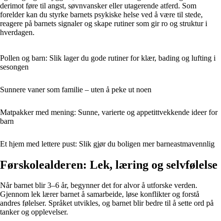
derimot føre til angst, søvnvansker eller utagerende atferd. Som
forelder kan du styrke barnets psykiske helse ved å være til stede,
reagere på barnets signaler og skape rutiner som gir ro og struktur i
hverdagen.
Pollen og barn: Slik lager du gode rutiner for klær, bading og lufting i
sesongen
Sunnere vaner som familie – uten å peke ut noen
Matpakker med mening: Sunne, varierte og appetittvekkende ideer for
barn
Et hjem med lettere pust: Slik gjør du boligen mer barneastmavennlig
Førskolealderen: Lek, læring og selvfølelse
Når barnet blir 3–6 år, begynner det for alvor å utforske verden.
Gjennom lek lærer barnet å samarbeide, løse konflikter og forstå
andres følelser. Språket utvikles, og barnet blir bedre til å sette ord på
tanker og opplevelser.