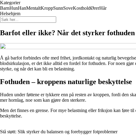
Kategorier
Barn
Hun
Han
Mentalt
Kropp
Sunn
Sove
Kosthold
Ører
Hår
Helsehjem
Barfot eller ikke? Når det styrker fothuden 
Å gå barfot forbindes ofte med frihet, jordkontakt og naturlig beveg
blodsirkulasjon, er det ikke alltid en fordel for fothuden. For noen gjø
styrke, og når det kan bli en belastning.
Fothuden – kroppens naturlige beskyttelse
Huden under føttene er tykkere enn på resten av kroppen, fordi den skal 
mer hornlag, noe som kan gjøre den sterkere.
Men det finnes en grense. For mye belastning eller friksjon kan føre ti
beskyttelse.
Stå støtt: Slik styrker du balansen og forebygger fotproblemer