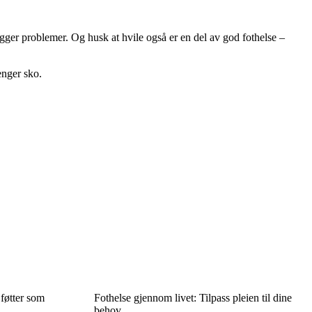
ger problemer. Og husk at hvile også er en del av god fothelse –
enger sko.
 føtter som
Fothelse gjennom livet: Tilpass pleien til dine
behov