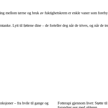
king mellom tærne og bruk av fuktighetskrem er enkle vaner som forebyg
nke. Lytt til føttene dine – de forteller deg når de trives, og når de tr
ksjoner – fra hvile til gange og
Fotterapi gjennom livet: Støtte til
forandrer seg med alderen