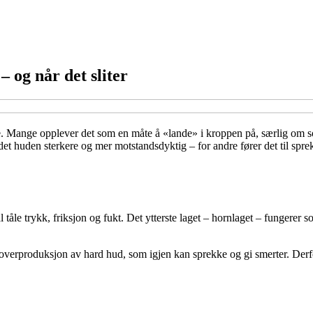
– og når det sliter
else. Mange opplever det som en måte å «lande» i kroppen på, særlig o
r det huden sterkere og mer motstandsdyktig – for andre fører det til spr
tåle trykk, friksjon og fukt. Det ytterste laget – hornlaget – fungerer s
l overproduksjon av hard hud, som igjen kan sprekke og gi smerter. Derf