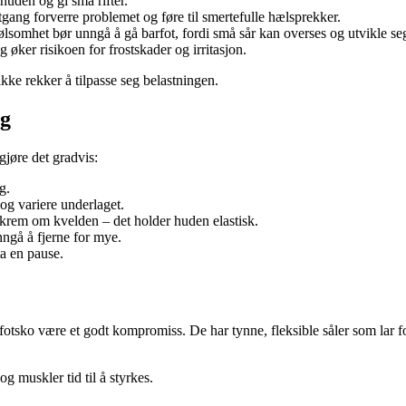
 huden og gi små rifter.
tgang forverre problemet og føre til smertefulle hælsprekker.
lsomhet bør unngå å gå barfot, fordi små sår kan overses og utvikle seg 
øker risikoen for frostskader og irritasjon.
kke rekker å tilpasse seg belastningen.
eg
gjøre det gradvis:
g.
og variere underlaget.
krem om kvelden – det holder huden elastisk.
nngå å fjerne for mye.
ta en pause.
rfotsko være et godt kompromiss. De har tynne, fleksible såler som lar 
g muskler tid til å styrkes.