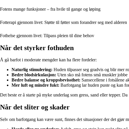
Fotens mange funksjoner – fra hvile til gange og løping
Fotterapi gjennom livet: Støtte til føtter som forandrer seg med alderen
Fothelse gjennom livet: Tilpass pleien til dine behov
Når det styrker fothuden
Å gå barfot i moderate mengder kan ha flere fordeler:
Naturlig stimulering:
Huden tilpasser seg gradvis og blir mer rob
Bedre blodsirkulasjon:
Uten sko må fotens små muskler jobbe
Bedre balanse og kroppsbevissthet:
Sansecellene i fotsålene a
Mer luft og mindre fukt:
Barfotgang lar huden puste og kan fo
Det beste er å starte på myke underlag som gress, sand eller tepper. Da f
Når det sliter og skader
Selv om barfotgang kan være sunt, finnes det situasjoner der det gjør m