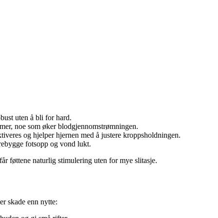
ust uten å bli for hard.
 mer, noe som øker blodgjennomstrømningen.
ktiveres og hjelper hjernen med å justere kroppsholdningen.
rebygge fotsopp og vond lukt.
år føttene naturlig stimulering uten for mye slitasje.
er skade enn nytte: