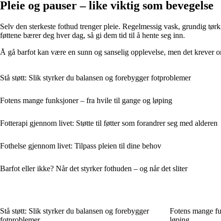
Pleie og pauser – like viktig som bevegelse
Selv den sterkeste fothud trenger pleie. Regelmessig vask, grundig tør
føttene bærer deg hver dag, så gi dem tid til å hente seg inn.
Å gå barfot kan være en sunn og sanselig opplevelse, men det krever omta
Stå støtt: Slik styrker du balansen og forebygger fotproblemer
Fotens mange funksjoner – fra hvile til gange og løping
Fotterapi gjennom livet: Støtte til føtter som forandrer seg med alderen
Fothelse gjennom livet: Tilpass pleien til dine behov
Barfot eller ikke? Når det styrker fothuden – og når det sliter
Stå støtt: Slik styrker du balansen og forebygger
Fotens mange fun
fotproblemer
løping