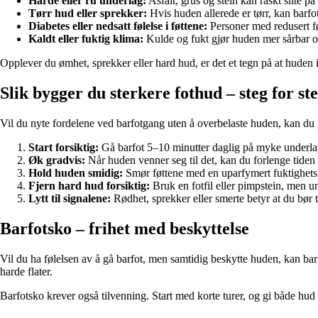
Harde eller ru underlag:
Asfalt, grus og stein kan raskt slite på
Tørr hud eller sprekker:
Hvis huden allerede er tørr, kan barfo
Diabetes eller nedsatt følelse i føttene:
Personer med redusert fø
Kaldt eller fuktig klima:
Kulde og fukt gjør huden mer sårbar og 
Opplever du ømhet, sprekker eller hard hud, er det et tegn på at huden i
Slik bygger du sterkere fothud – steg for st
Vil du nyte fordelene ved barfotgang uten å overbelaste huden, kan du 
Start forsiktig:
Gå barfot 5–10 minutter daglig på myke underla
Øk gradvis:
Når huden venner seg til det, kan du forlenge tiden 
Hold huden smidig:
Smør føttene med en uparfymert fuktighets
Fjern hard hud forsiktig:
Bruk en fotfil eller pimpstein, men u
Lytt til signalene:
Rødhet, sprekker eller smerte betyr at du bør 
Barfotsko – frihet med beskyttelse
Vil du ha følelsen av å gå barfot, men samtidig beskytte huden, kan ba
harde flater.
Barfotsko krever også tilvenning. Start med korte turer, og gi både hud o